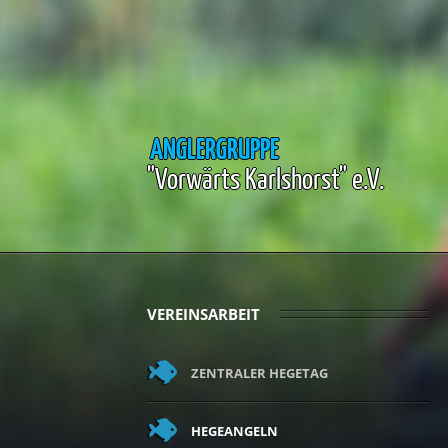
ANGLERGRUPPE
"Vorwärts Karlshorst" e.V.
VEREINSARBEIT
ZENTRALER HEGETAG
HEGEANGELN