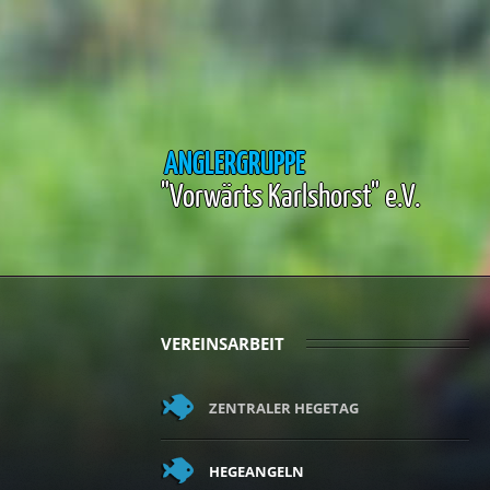
ANGLERGRUPPE
"Vorwärts Karlshorst" e.V.
VEREINSARBEIT
ZENTRALER HEGETAG
HEGEANGELN