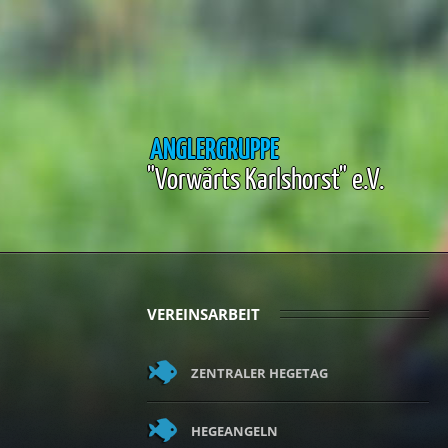
ANGLERGRUPPE
"Vorwärts Karlshorst" e.V.
VEREINSARBEIT
ZENTRALER HEGETAG
HEGEANGELN