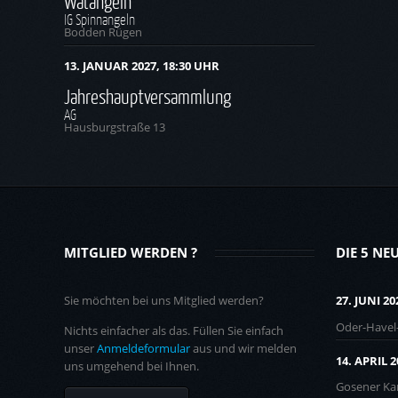
Watangeln
IG Spinnangeln
Bodden Rügen
13. JANUAR 2027, 18:30 UHR
Jahreshauptversammlung
AG
Hausburgstraße 13
MITGLIED WERDEN ?
DIE 5 NE
Sie möchten bei uns Mitglied werden?
27. JUNI 20
Oder-Havel
Nichts einfacher als das. Füllen Sie einfach
unser
Anmeldeformular
aus und wir melden
14. APRIL 
uns umgehend bei Ihnen.
Gosener Kan