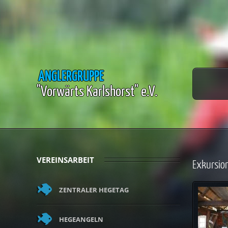
ANGLERGRUPPE
"Vorwärts Karlshorst" e.V.
VEREINSARBEIT
Exkursion
ZENTRALER HEGETAG
HEGEANGELN