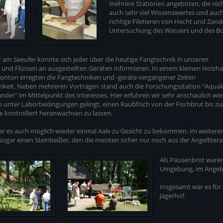
mehrere Stationen angeboten, die nich
auch sehr viel Wissenswertes und auch 
richtige Filetieren von Hecht und Zand
Untersuchung des Wassers und des Bod
 am Seeufer konnte sich jeder über die heutige Fangtechnik in unseren
und Flüssen an ausgestellten Geräten informieren. In einem kleinen Holzh
onton erregten die Fangtechniken und -geräte vergangener Zeiten
keit. Neben mehreren Vorträgen stand auch die Forschungsstation "Aquak
Zander" im Mittelpunkt des Interesses. Hier erfuhren wir sehr anschaulich wie
 unter Laborbedingungen gelingt, einen Raubfisch von der Fischbrut bis zu
fe kontrolliert heranwachsen zu lassen.
ar es auch möglich wieder einmal Aale zu Gesicht zu bekommen, im weitere
 sogar einen Steinbeißer, den die meisten sicher nur noch aus der Angelliter
Als Pausenbrot waren
Umgebung, im Angeb
Insgesamt war es für 
Jägerhof.