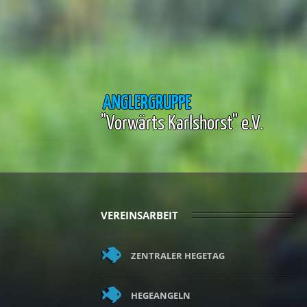
ANGLERGRUPPE
"Vorwärts Karlshorst" e.V.
VEREINSARBEIT
ZENTRALER HEGETAG
HEGEANGELN