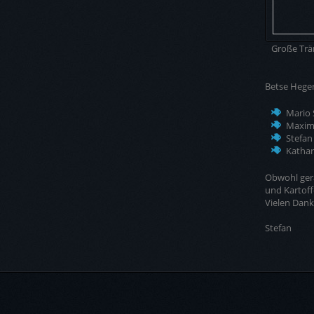
Große Trä
Betse Heger
Mario
Maxim
Stef
Katha
Obwohl gera
und Kartoff
Vielen Dank
Stefan