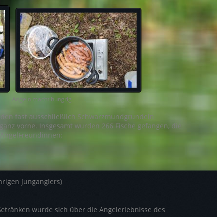
macht hungrig
rden fast ausschließlich Schwarzmundgrundeln
 ganz vorne. Insgesamt wurden 266 Fische gefangen, die
e AngelFreundinnen:
hrigen Junganglers)
etränken wurde sich über die Angelerlebnisse des