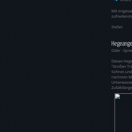
Mit insgesa
zufriedenst
Stefan
Hegeange
Oder - Spre
Dieses Hege
"Großen Trä
Sohnes und 
nächsten Ma
Unterwasser
Zufallsfäng