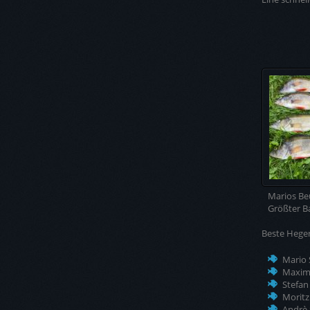
Marios
Größter
Beste Heger
Mari
Maxi
Stef
Mori
Andr