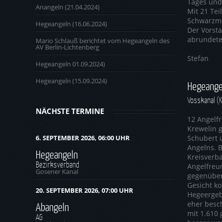
Tages und
Anangeln (21.04.2024)
Mit 21 Tei
Schwarzmu
Hegeangeln (16.06.2024)
Der Vorst
abrundete
Mario Schlauß berichtet vom Hegeangeln des
AV Berlin-Lichtenberg
Stefan
Hegeangeln 01.09.2024)
Hegeangeln (15.09.2024)
Hegeange
Vosskanal (
NÄCHSTE TERMINE
12 Angelf
Krewelin g
Schubert 
6. SEPTEMBER 2026, 06:00 UHR
Angelns. B
Hegeangeln
Kreisverb
Bezirksverband
Angelfreun
Gosener Kanal
gegenüberl
Gesicht k
20. SEPTEMBER 2026, 07:00 UHR
Hegeergeb
eher besc
Abangeln
mit 1.610 
AG