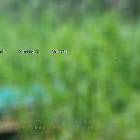
NS
KONTAKT
WISSEN
ter auch Jannis (12), unser Neuzugang, bei kühlen 1°
Kathi, Moritz, Dominic gaben Jannis Hilfe und