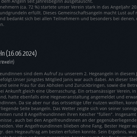
 dem Angeln seit Jahresbeginn ausgetauscht.
lnehmern (ca. 72 %) startete unser Verein stark in das Angeljahr 
ndgrundeln erfüllt. Dieses Gemeinschaftsangeln macht Lust auf 
and bedankt sich bei allen Teilnehmern und besonders bei denen,
n.
ln (16.06.2024)
Krewelin)
reundInnen sind dem Aufruf zu unserem 2. Hegeangeln in diesem J
efolgt.Unser jüngstes Mitglied Janis war auch dabei. An dieser Ste
und seine Frau für das Abholen und Zurückbringen, sowie die Be
ei Ankunft gleich eine Überraschung. Ein ortsansässiger Verein, 
and, hatte ebenfalls eine Hegeveranstaltung angemeldet und erwar
dInnen. Da sie aber nur das ortsseitige Ufer nutzen wollten, konnt
iegende Seite beangeln. Das Wetter zeigte sich von seiner sonnig
onnten rund 8 AngelfreundInnen ihren Kescher "füllen". Insgesamt
nisse , auch bei den AngelfreundInnen an der gegenüberliegenden 
heiden. Vier AngelfreundInnen blieben ohne Fang. Bester Heger wa
gr. den Hegeauftrag am besten erfüllen konnte. Sein Ergebnis, wa