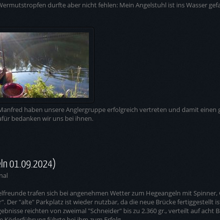
 Wermutstropfen durfte aber nicht fehlen: Mein Angelstuhl ist ins Wasser gefa
anfred haben unsere Anglergruppe erfolgreich vertreten und damit einen 
afür bedanken wir uns bei ihnen.
ln 01.09.2024)
nal
lfreunde trafen sich bei angenehmen Wetter zum Hegeangeln mit Spinner, 
r". Der "alte" Parkplatz ist wieder nutzbar, da die neue Brücke fertiggestellt is
ebnisse reichten von zweimal "Schneider" bis zu 2.360 gr., verteilt auf acht 
le Köderführung führte bei ihm zum Erfolg.