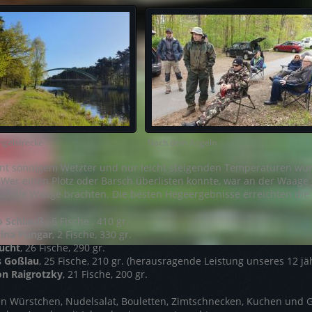
e Angelstrecke Nach dem Angeln Angeln 
ant sonnigem Wetzter und nur leicht steigenden Temperaturen wu
 Wer einen Plötz oder Barsch überlisten konnte, war an der Waage
 auf die Waage brachten. Die besten Hegeergebnisse erreichten di
o Schlauß
, 5 Fische , 410 gr.
tina Pungar
, 2 Fische, 330 gr.
Lucht
, 26 Fische, 290 gr.
s Goßlau
, 25 Fische, 210 gr. (herausragende Leistung unseres 12 jä
n Raigrotzky
, 21 Fische, 200 gr. ​​​​​​
n Würstchen, Nudelsalat, Bouletten, Zimtschnecken, Kuchen und G