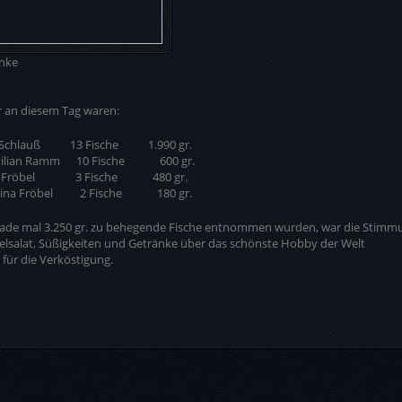
nke
 an diesem Tag waren:
 Schlauß 13 Fische 1.990 gr.
ilian Ramm 10 Fische 600 gr.
an Fröbel 3 Fische 480 gr.
rina Fröbel 2 Fische 180 gr.
de mal 3.250 gr. zu behegende Fische entnommen wurden, war die Stimmun
elsalat, Süßigkeiten und Getränke über das schönste Hobby der Welt
 für die Verköstigung.