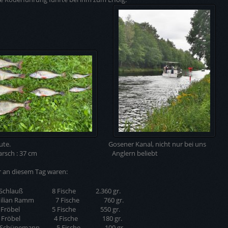
 Beute. Gosener Kanal, nicht nur bei uns
 Barsch : 37 cm Anglern beliebt
 an diesem Tag waren:
o Schlauß 8 Fische 2.360 gr.
milian Ramm 7 Fische 760 gr.
an Fröbel 5 Fische 550 gr.
tz Fröbel 4 Fische 180 gr.
è Schünemann 5 Fische 100 gr.