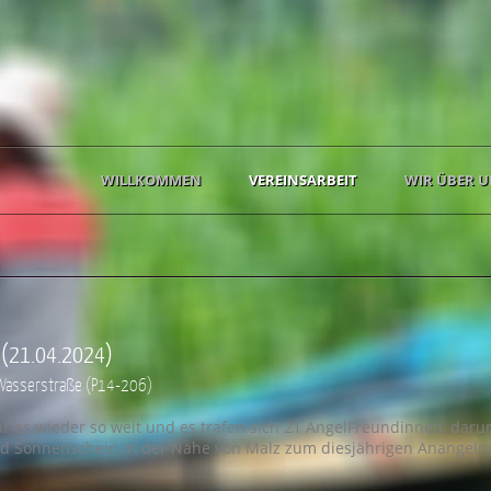
WILLKOMMEN
VEREINSARBEIT
WIR ÜBER U
 (21.04.2024)
Wasserstraße (P14-206)
r es wieder so weit und es trafen sich 21 AngelFreundinnen, darun
nd Sonnenschein in der Nähe von Malz zum diesjährigen Anangeln. 