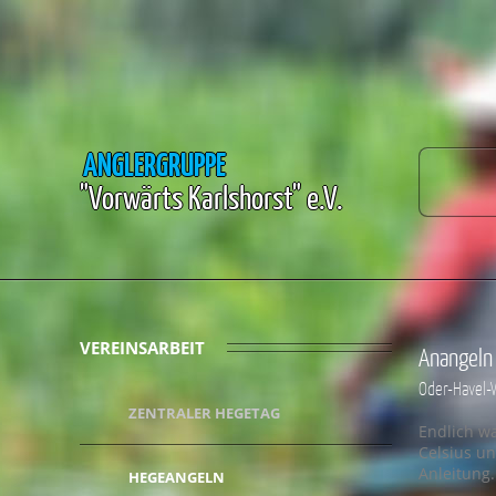
ANGLERGRUPPE
"Vorwärts Karlshorst" e.V.
VEREINSARBEIT
Anangeln
Oder-Havel-
ZENTRALER HEGETAG
Endlich wa
Celsius u
Anleitung.
HEGEANGELN