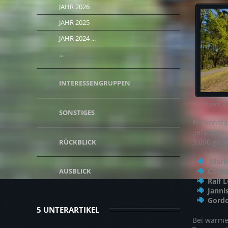
JAHR 2026
JAHR 2025
JAHR 2024 ...
...
INTERESSENGRUPPEN
Unser
SONSTIGES
Bei konst
gefangen.
3.090 gr.
RÜCKBLICK
Mari
Chris
AUSBLICK
Ralf 
Janni
Gordo
5 UNTERARTIKEL
Bei warme