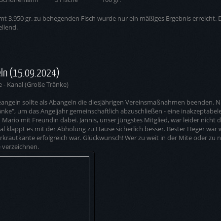
mt 3.950 gr. zu behegenden Fisch wurde nur ein mäßiges Ergebnis erreicht. D
ellend.
ln (15.09.2024)
e - Kanal (Große Tränke)
angeln sollte als Abangeln die diesjährigen Vereinsmaßnahmen beenden. Nur
nke", um das Angeljahr gemeinschaftlich abzuschließen - eine inakzeptabele 
Mario mit Freundin dabei. Jannis, unser jüngstes Mitglied, war leider nicht d
l klappt es mit der Abholung zu Hause sicherlich besser. Bester Heger war
krautkante erfolgreich war. Glückwunsch! Wer zu weit in der Mite oder zu 
e verzeichnen.