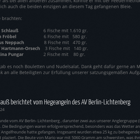
r als bei allen anderen zusammen, konnte er mit der Feedermethod
lich auch die beiden einzigen an diesem Tag gefangenen Bleie.
 brachten:
 Schlauß
6 Fische mit 1.610 gr.
n Fröbel
6 Fische mit 580 gr.
us Neppach
8 Fische mit 470 gr.
f Hartmann-Orsech
3 Fische mit 140 gr.
tina Pungar
2 Fische mit 80 gr.
ab es noch Bouletten und Nudelsalat. Dank geht dafür gerne an M
k an alle Beteiligten zur Erfüllung unserer satzungsgemäßen Aufg
lauß berichtet vom Hegeangeln des AV Berlin-Lichtenberg
024
eunde vom AV Berlin- Lichtenberg , darunter zwei aus unserer Anglergruppe 
 Die Bedingungen waren erfolgversprechend, besonders was das Wetter an
lf Angelfreunde hatte gefangen. Insgesamt wurden etwa 25 kg zu behegen
 plaziert. Die Beute von Mario war mit 5060 Gramm am schwersten, was ih