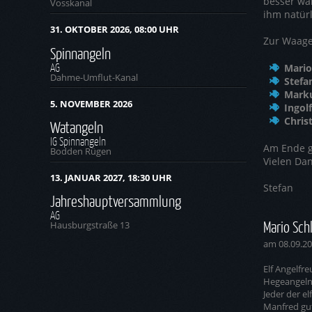
besser wa
Vosskanal
ihm natür
31. OKTOBER 2026, 08:00 UHR
Zur Waage
Spinnangeln
AG
Mario
Dahme-Umflut-Kanal
Stefa
Mark
5. NOVEMBER 2026
Ingol
Chris
Watangeln
IG Spinnangeln
Am Ende g
Bodden Rügen
Vielen Dan
13. JANUAR 2027, 18:30 UHR
Stefan
Jahreshauptversammlung
AG
Mario Sch
Hausburgstraße 13
am 08.09.2
Elf Angelfr
Hegeangeln.
Jeder der e
Manfred gut